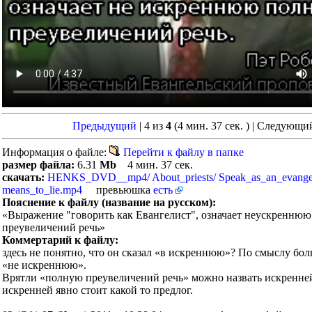
Предыдущий
| 4 из
4
(4 мин. 37 сек. )
| Следующи
Информация о файле:
Перейти к файлу в папке
размер файла:
6.31
Mb
4 мин. 37 сек.
скачать:
HENKS_DVD__mp4/ About_priests/ Speak_as_an_evangel
means_to_lie.mp4
превьюшка
есть
Пояснение к файлу (название на русском):
«Выражение "говорить как Евангелист", означает неускренню
преувеличений речь»
Коммертарий к файлу:
здесь не понятно, что он сказал «в искреннюю»? По смыслу бо
«не искреннюю».
Врятли «полную преувеличений речь» можно назвать искренней
искренней явно стоит какой то предлог.