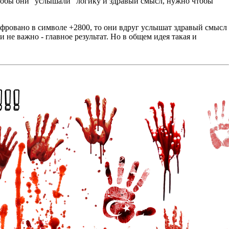
 чтобы они "услышали" логику и здравый смысл, нужно чтобы
ифровано в символе +2800, то они вдруг услышат здравый смысл
и не важно - главное результат. Но в общем идея такая и