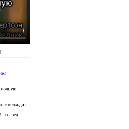
й
ist-
ю полную
льше подходит
, а перед