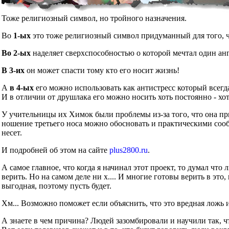
Тоже религиозный символ, но тройного назначения.
Во
1-ых
это тоже религиозный символ придуманный для того, чт
Во 2-ых
наделяет сверхспособностью о которой мечтал один ан
В 3-их
он может спасти тому кто его носит жизнь!
А
в 4-ых
его можно использовать как антистресс который всегд
И в отличии от друшлака его можно носить хоть постоянно - хот
У учительницы их Химок были проблемы из-за того, что она при
ношение третьего носа можно обосновать и практическими сообр
несет.
И подробней об этом на сайте
plus2800.ru
.
А самое главное, что когда я начинал этот проект, то думал что
верить. Но на самом деле ни х.... И многие готовы верить в это
выгодная, поэтому пусть будет.
Хм... Возможно поможет если объяснить, что это вредная ложь 
А знаете в чем причина? Людей зазомбировали и научили так, ч