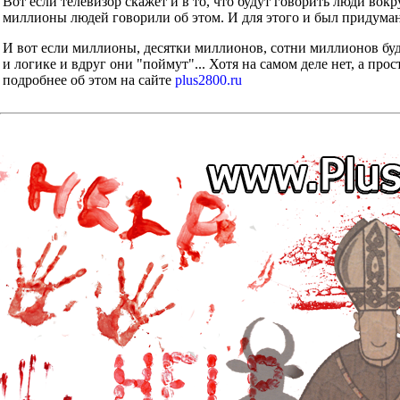
Вот если телевизор скажет и в то, что будут говорить люди во
миллионы людей говорили об этом. И для этого и был придуман
И вот если миллионы, десятки миллионов, сотни миллионов буд
и логике и вдруг они "поймут"... Хотя на самом деле нет, а прос
подробнее об этом на сайте
plus2800.ru