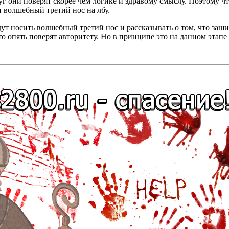
круг они поверят скорее чем логике и здравому смыслу. Поэтому
 волшебный третий нос на лбу.
ут носить волшебный третий нос и рассказывать о том, что заш
то опять поверят авторитету. Но в принципе это на данном этапе 