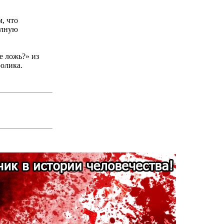
, что
олную
е ложь?» из
ролика.