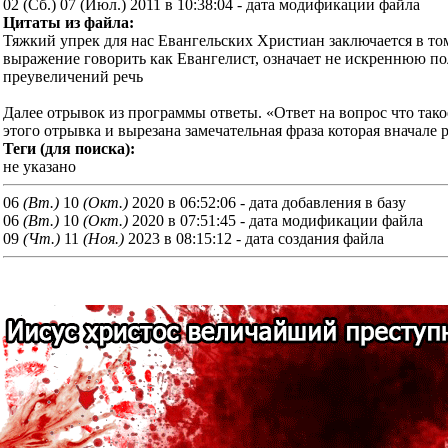
02 (Cб.) 07 (Июл.) 2011 в 10:38:04 - дата модификации файла
Цитаты из файла:
Тяжкий упрек для нас Евангельских Христиан заключается в том
выражение говорить как Евангелист, означает не искреннюю п
преувеличений речь
Далее отрывок из программы ответы. «Ответ на вопрос что тако
этого отрывка и вырезана замечательная фраза которая вначале 
Теги (для поиска):
не указано
06
(Вт.)
10
(Окт.)
2020 в 06:52:06 - дата добавления в базу
06
(Вт.)
10
(Окт.)
2020 в 07:51:45 - дата модификации файла
09
(Чт.)
11
(Ноя.)
2023 в 08:15:12 - дата создания файла