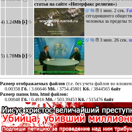
статья на сайте «Интерфакс религия»
)
1 мин. 2 сек.
Fa
сегодняшнего общества
человека за пределы т
4)
1.24
Mb
3 мин. 26 сек.
u
5)
1.78
Mb
Размер отображаемых файлов
(т.е. без учета файлов во вложе
0.00358
Гб.
/ 3.66646
Мб.
/ 3754.45801
Кб.
/ 3844565
байт
Размер папок htm, html файлов:
0.00048
Гб.
/ 0.4916
Мб.
/ 503.39453
Кб.
/ 515476
байт