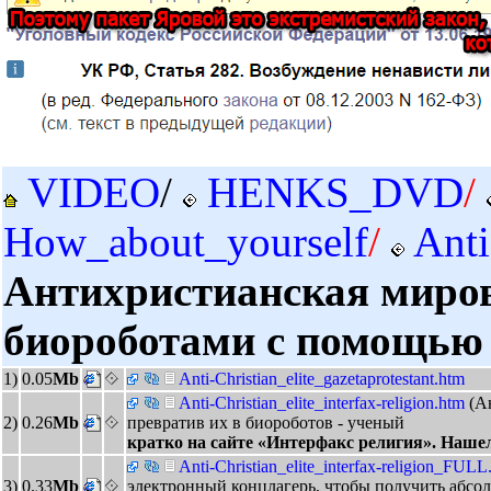
VIDEO
/
HENKS_DVD
/
How_about_yourself
/
Anti
Антихристианская мирова
биороботами с помощью 
1)
0.05
Mb
Anti-Christian_elite_gazetaprotestant.htm
Anti-Christian_elite_interfax-religion.htm
(А
2)
0.26
Mb
превратив их в биороботов - ученый
кратко на сайте «Интерфакс религия». Нашел
Anti-Christian_elite_interfax-religion_FUL
3)
0.33
Mb
электронный концлагерь, чтобы получить а