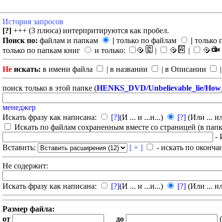
История запросов
[?]
+++ (3 плюса) интерпритируются как пробел.
Поиск по:
файлам и папкам
|
только по файлам
|
только 
только по папкам книг
и только:
|
|
Не
искать:
в имени файла
| в названии
| в Описании
|
поиск только в этой папке (
HENKS_DVD/Unbelievable_lie/How_ab
менеджер
Искать фразу как написана:
[?]
(И ... и ...и...)
[?]
(Или ... ил
Искать по файлам сохраненным вместе со страницей (в папка
- 
Вставить:
[ + ]
- искать по оконча
Не содержит:
Искать фразу как написана:
[?]
(И ... и ...и...)
[?]
(Или ... ил
Размер файла:
от
до
(