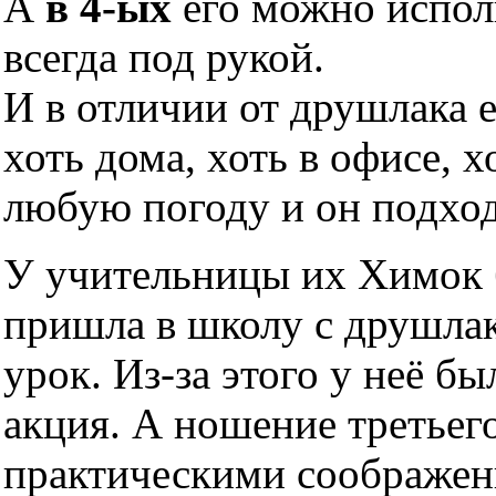
А
в 4-ых
его можно исполь
всегда под рукой.
И в отличии от друшлака 
хоть дома, хоть в офисе, х
любую погоду и он подхо
У учительницы их Химок б
пришла в школу с друшлако
урок. Из-за этого у неё б
акция. А ношение третьег
практическими соображен