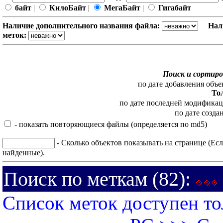
байт
|
КилоБайт
|
МегаБайт
|
Гигабайт
Наличие дополнительного названия файла:
Нал
меток:
Поиск и сортиро
по дате добавления объе
То
по дате последней модифика
по дате созда
- показать повторяющиеся файлы (определяется по md5)
- Сколько объектов показывать на странице (Есл
найденные).
Поиск по меткам (82):
Список меток доступен то