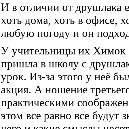
И в отличии от друшлака 
хоть дома, хоть в офисе, х
любую погоду и он подхо
У учительницы их Химок б
пришла в школу с друшлако
урок. Из-за этого у неё б
акция. А ношение третьег
практическими соображен
этом все равно все будут з
чего и какие смыслы несет