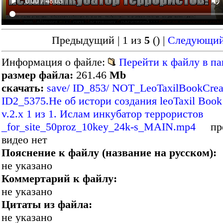
Предыдущий | 1 из
5
()
|
Следующи
Информация о файле:
Перейти к файлу в па
размер файла:
261.46
Mb
скачать:
save/ ID_853/ NOT_LeoTaxilBookCrea
ID2_5375.Не об истори создания leoTaxil Book
v.2.x 1 из 1. Ислам инкубатор террористов
_for_site_50proz_10key_24k-s_MAIN.mp4
пре
видео нет
Пояснение к файлу (название на русском):
не указано
Коммертарий к файлу:
не указано
Цитаты из файла:
не указано