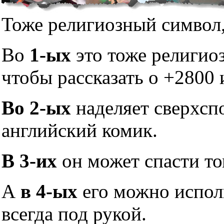
Тоже религиозный символ,
Во
1-ых
это тоже религио
чтобы рассказать о +2800 
Во 2-ых
наделяет сверхсп
английский комик.
В 3-их
он может спасти то
А
в 4-ых
его можно исполь
всегда под рукой.