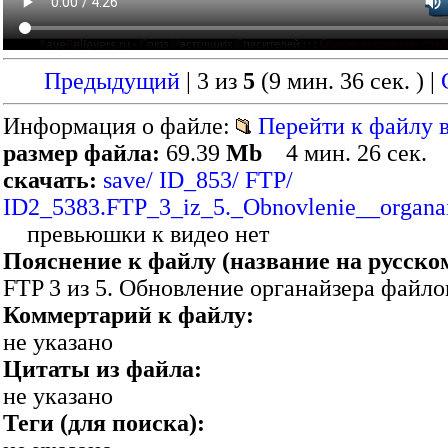
Предыдущий
| 3 из
5
(9 мин. 36 сек. )
|
Информация о файле:
Перейти к файлу в
размер файла:
69.39
Mb
4 мин. 26 сек.
скачать:
save/ ID_853/ FTP/
ID2_5383.FTP_3_iz_5._Obnovlenie__organai
превьюшки к видео нет
Пояснение к файлу (название на русско
FTP 3 из 5. Обновление органайзера файло
Коммертарий к файлу:
не указано
Цитаты из файла:
не указано
Теги (для поиска):