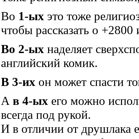
Во
1-ых
это тоже религио
чтобы рассказать о +2800 
Во 2-ых
наделяет сверхсп
английский комик.
В 3-их
он может спасти то
А
в 4-ых
его можно исполь
всегда под рукой.
И в отличии от друшлака 