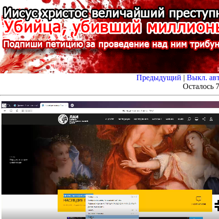
Предыдущий
|
Выкл. ав
Осталось