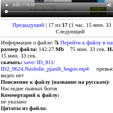
Предыдущий
| 17 из
17
(1 час. 15 мин. 33 
Следующий
Информация о файле:
Перейти к файлу в па
размер файла:
142.27
Mb
75 мин. 33 сек.
И
15 мин. 33 сек.
скачать:
save/ ID_811/
ID2_9624.Nasledie_pjanih_bogov.mp4
превью
видео нет
Пояснение к файлу (название на русском):
Наследие пьяных богов
Коммертарий к файлу:
не указано
Цитаты из файла: