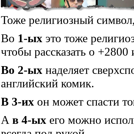
Тоже религиозный символ,
Во
1-ых
это тоже религио
чтобы рассказать о +2800 
Во 2-ых
наделяет сверхсп
английский комик.
В 3-их
он может спасти то
А
в 4-ых
его можно исполь
всегда под рукой.