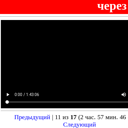
через
Предыдущий
| 11 из
17
(2 час. 57 мин. 46 
Следующий