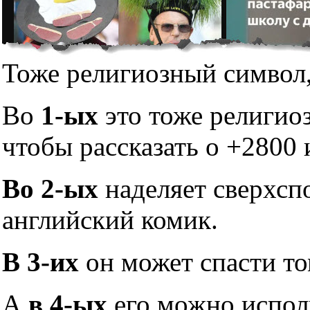
Тоже религиозный символ,
Во
1-ых
это тоже религио
чтобы рассказать о +2800 
Во 2-ых
наделяет сверхсп
английский комик.
В 3-их
он может спасти то
А
в 4-ых
его можно исполь