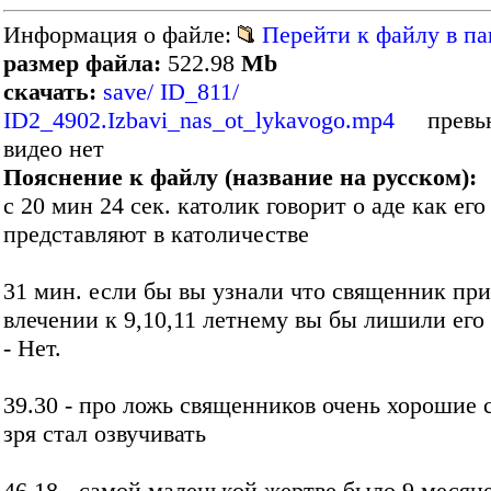
Информация о файле:
Перейти к файлу в па
размер файла:
522.98
Mb
скачать:
save/ ID_811/
ID2_4902.Izbavi_nas_ot_lykavogo.mp4
превью
видео нет
Пояснение к файлу (название на русском):
с 20 мин 24 сек. католик говорит о аде как его
представляют в католичестве
31 мин. если бы вы узнали что священник при
влечении к 9,10,11 летнему вы бы лишили его
- Нет.
39.30 - про ложь священников очень хорошие 
зря стал озвучивать
46.18 - самой маленькой жертве было 9 месяц