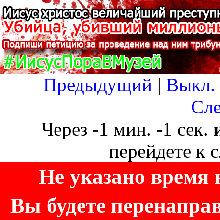
Предыдущий
|
Выкл. 
Сл
Через
-1
мин.
-1
сек.
перейдете к 
Не указано время 
Вы будете перенапра