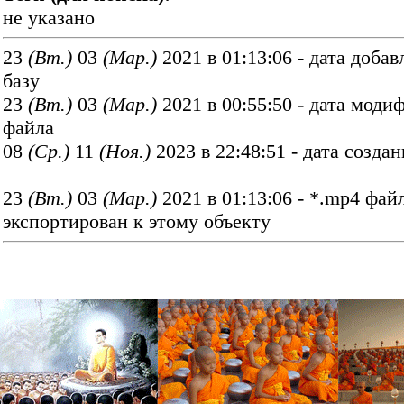
не указано
23
(Вт.)
03
(Мар.)
2021 в 01:13:06 - дата добав
базу
23
(Вт.)
03
(Мар.)
2021 в 00:55:50 - дата моди
файла
08
(Ср.)
11
(Ноя.)
2023 в 22:48:51 - дата созда
23
(Вт.)
03
(Мар.)
2021 в 01:13:06 - *.mp4 фай
экспортирован к этому объекту