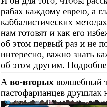
И он для того, чтобы расс
рабах каждому еврею, а гл
каббалистических методах
нам готовят и как его изб
об этом первый раз и не п
интересно, важно знать к
об этом другим. Подробне
А
во-вторых
волшебный тр
пастофарианцев друшлак н