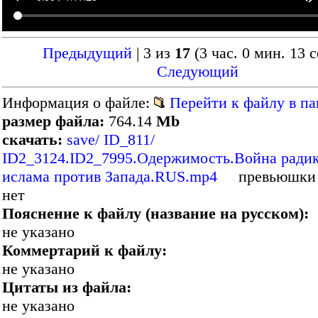
Предыдущий
| 3 из
17
(3 час. 0 мин. 13 с
Следующий
Информация о файле:
Перейти к файлу в па
размер файла:
764.14
Mb
скачать:
save/ ID_811/
ID2_3124.ID2_7995.Одержимость.Война ради
ислама против Запада.RUS.mp4
превьюшки к
нет
Пояснение к файлу (название на русском):
не указано
Коммертарий к файлу:
не указано
Цитаты из файла:
не указано