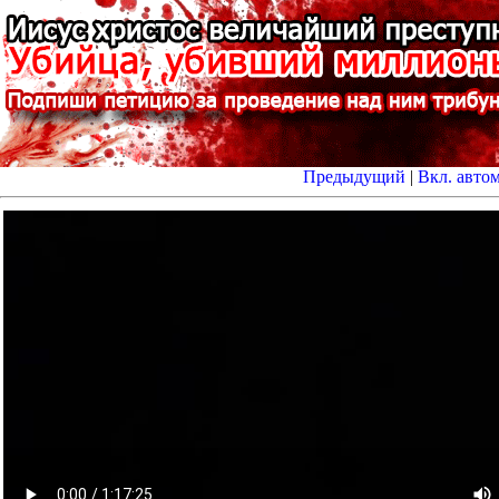
Предыдущий
|
Вкл. авто