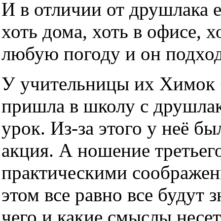
И в отличии от друшлака 
хоть дома, хоть в офисе, х
любую погоду и он подхо
У учительницы их Химок б
пришла в школу с друшлако
урок. Из-за этого у неё б
акция. А ношение третьег
практическими соображен
этом все равно все будут з
чего и какие смыслы несет