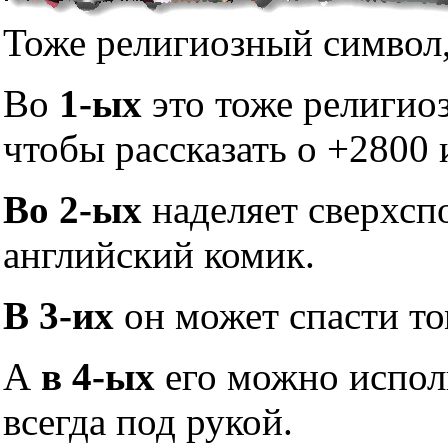
Тоже религиозный символ,
Во
1-ых
это тоже религио
чтобы рассказать о +2800 
Во 2-ых
наделяет сверхсп
английский комик.
В 3-их
он может спасти то
А
в 4-ых
его можно исполь
всегда под рукой.