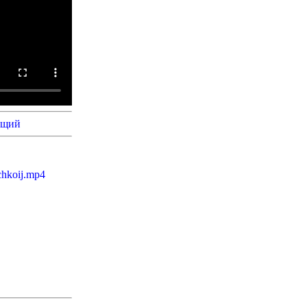
ющий
chkoij.mp4