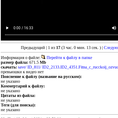
Предыдущий | 1 из
17
(3 час. 0 мин. 13 сек. )
|
Следу
Информация о файле:
Перейти к файлу в папке
размер файла:
671.5
Mb
скачать:
save/ ID_811/ ID2_2133.ID2_4351.Fitna_c_rucckoij_ozvu
превьюшки к видео нет
Пояснение к файлу (название на русском):
не указано
Коммертарий к файлу:
не указано
Цитаты из файла:
не указано
Теги (для поиска):
не указано