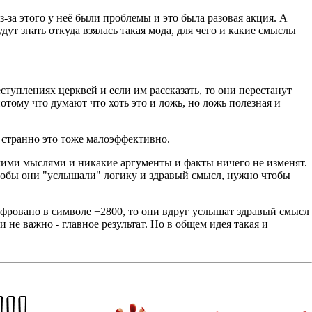
-за этого у неё были проблемы и это была разовая акция. А
т знать откуда взялась такая мода, для чего и какие смыслы
еступлениях церквей и если им рассказать, то они перестанут
потому что думают что хоть это и ложь, но ложь полезная и
и странно это тоже малоэффективно.
ужими мыслями и никакие аргументы и факты ничего не изменят.
 чтобы они "услышали" логику и здравый смысл, нужно чтобы
ифровано в символе +2800, то они вдруг услышат здравый смысл
и не важно - главное результат. Но в общем идея такая и