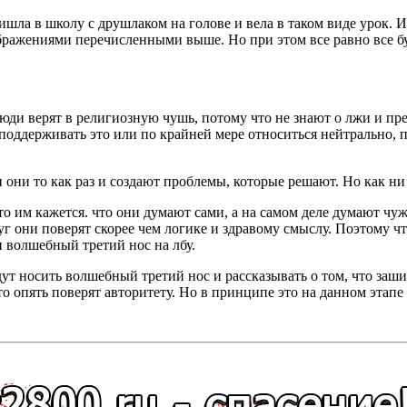
шла в школу с друшлаком на голове и вела в таком виде урок. Из
ажениями перечисленными выше. Но при этом все равно все буду
 люди верят в религиозную чушь, потому что не знают о лжи и пр
, поддерживать это или по крайней мере относиться нейтрально, 
и они то как раз и создают проблемы, которые решают. Но как н
то им кажется. что они думают сами, а на самом деле думают ч
круг они поверят скорее чем логике и здравому смыслу. Поэтому
 волшебный третий нос на лбу.
ут носить волшебный третий нос и рассказывать о том, что заш
то опять поверят авторитету. Но в принципе это на данном этапе 