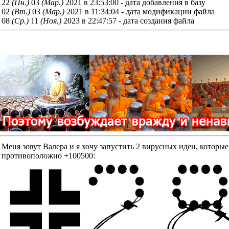
22
(Пн.)
03
(Мар.)
2021 в 23:53:00 - дата добавления в базу
02
(Вт.)
03
(Мар.)
2021 в 11:34:04 - дата модификации файла
08
(Ср.)
11
(Ноя.)
2023 в 22:47:57 - дата создания файла
Меня зовут Валера и я хочу запустить 2 вирусных идеи, к
противоположно +100500: