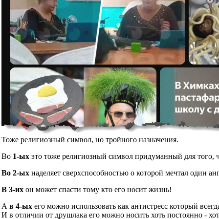
Тоже религиозный символ, но тройного назначения.
Во
1-ых
это тоже религиозный символ придуманный для того, чт
Во 2-ых
наделяет сверхспособностью о которой мечтал один ан
В 3-их
он может спасти тому кто его носит жизнь!
А
в 4-ых
его можно использовать как антистресс который всегд
И в отличии от друшлака его можно носить хоть постоянно - хот