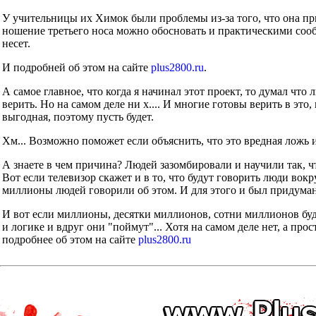
У учительницы их Химок были проблемы из-за того, что она при
ношение третьего носа можно обосновать и практическими сообр
несет.
И подробней об этом на сайте
plus2800.ru
.
А самое главное, что когда я начинал этот проект, то думал что
верить. Но на самом деле ни х.... И многие готовы верить в это
выгодная, поэтому пусть будет.
Хм... Возможно поможет если объяснить, что это вредная ложь 
А знаете в чем причина? Людей зазомбировали и научили так, ч
Вот если телевизор скажет и в то, что будут говорить люди во
миллионы людей говорили об этом. И для этого и был придуман
И вот если миллионы, десятки миллионов, сотни миллионов буд
и логике и вдруг они "поймут"... Хотя на самом деле нет, а прос
подробнее об этом на сайте
plus2800.ru