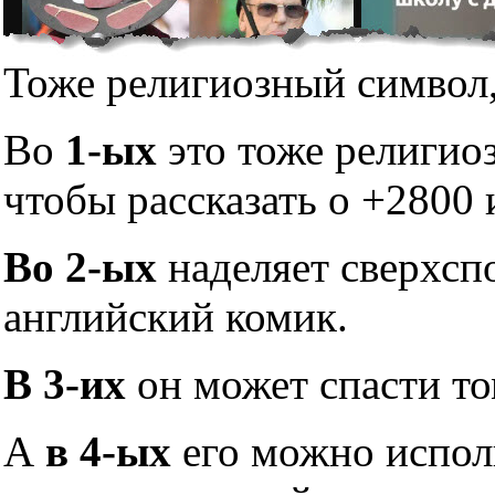
Тоже религиозный символ,
Во
1-ых
это тоже религио
чтобы рассказать о +2800 
Во 2-ых
наделяет сверхсп
английский комик.
В 3-их
он может спасти то
А
в 4-ых
его можно исполь