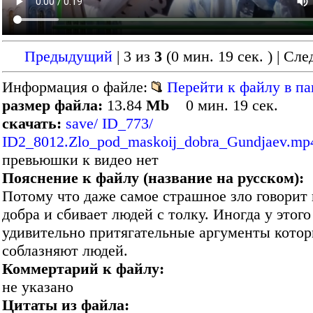
Предыдущий
| 3 из
3
(0 мин. 19 сек. )
| Сл
Информация о файле:
Перейти к файлу в па
размер файла:
13.84
Mb
0 мин. 19 сек.
скачать:
save/ ID_773/
ID2_8012.Zlo_pod_maskoij_dobra_Gundjaev.mp
превьюшки к видео нет
Пояснение к файлу (название на русском):
Потому что даже самое страшное зло говорит
добра и сбивает людей с толку. Иногда у этого
удивительно притягательные аргументы котор
соблазняют людей.
Коммертарий к файлу:
не указано
Цитаты из файла: