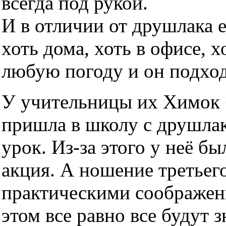
всегда под рукой.
И в отличии от друшлака 
хоть дома, хоть в офисе, х
любую погоду и он подхо
У учительницы их Химок б
пришла в школу с друшлако
урок. Из-за этого у неё б
акция. А ношение третьег
практическими соображен
этом все равно все будут з