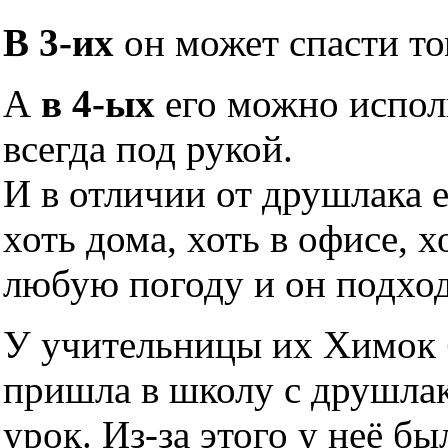
В 3-их
он может спасти то
А
в 4-ых
его можно исполь
всегда под рукой.
И в отличии от друшлака 
хоть дома, хоть в офисе, х
любую погоду и он подхо
У учительницы их Химок б
пришла в школу с друшлако
урок. Из-за этого у неё б