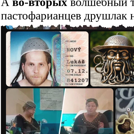
А
во-вторых
волшебный тр
пастофарианцев друшлак н