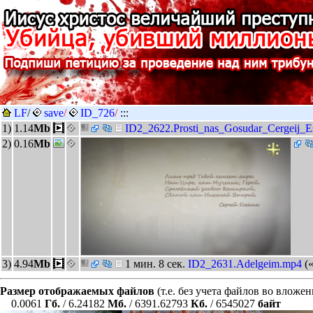
LF
/
save
/
ID_726
/
:::
1)
1.14
Mb
ID2_2622.Prosti_nas_Gosudar_Cergeij_E
2)
0.16
Mb
3)
4.94
Mb
1 мин. 8 сек.
ID2_2631.Adelgeim.mp4
(
Размер отображаемых файлов
(т.е. без учета файлов во вложе
0.0061
Гб.
/ 6.24182
Мб.
/ 6391.62793
Кб.
/ 6545027
байт