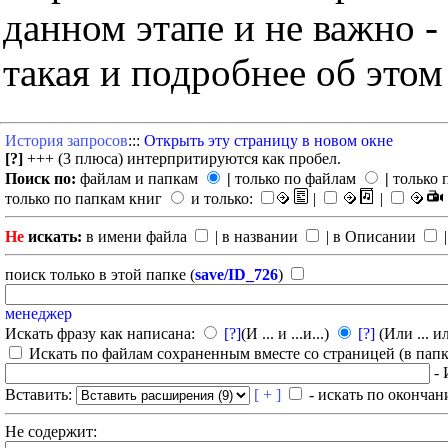
данном этапе и не важно -
такая и подробнее об этом
История запросов
:::
Открыть эту страницу в новом окне
[?]
+++ (3 плюса) интерпритируются как пробел.
Поиск по:
файлам и папкам
|
только по файлам
|
только 
только по папкам книг
и только:
|
|
Не
искать:
в имени файла
| в названии
| в Описании
|
поиск только в этой папке (
save/ID_726
)
менеджер
Искать фразу как написана:
[?]
(И ... и ...и...)
[?]
(Или ... ил
Искать по файлам сохраненным вместе со страницей (в папка
- 
Вставить:
[ + ]
- искать по окончан
Не содержит: