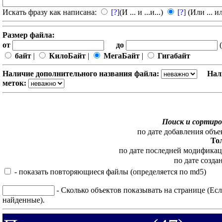
Искать фразу как написана:
[?]
(И ... и ...и...)
[?]
(Или ... ил
Размер файла:
от
до
(
байт
|
КилоБайт
|
МегаБайт
|
Гигабайт
Наличие дополнительного названия файла:
Нал
меток:
Поиск и сортиро
по дате добавления объе
То
по дате последней модифика
по дате созда
- показать повторяющиеся файлы (определяется по md5)
- Сколько объектов показывать на странице (Есл
найденные).