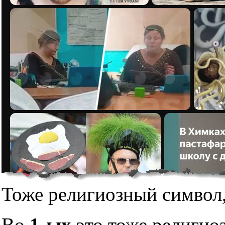
Тоже религиозный символ,
Во
1-ых
это тоже религио