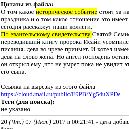
Цитаты из файла:
О том какое
историческое событие
стоит за н
праздника и о том какое отношение это имеет
сегодня расскажут наши коллеги.
По евангельскому свидетельству
Святой Семи
переводивший книгу пророка Исайи усомнился
писания. дева во чреве приимет. И хотел изме
дева на слово жена. Но ангел господень остан
он открыл ему ,что не умрет пока не увидит э
его сына.
Ссылка на вырезку из этого файла
https://cloud.mail.ru/public/E9PB/Yg54uXPDs
Теги (для поиска):
не указано
20
(Чт.)
07
(Июл.)
2017 в 00:21:41 - дата доба