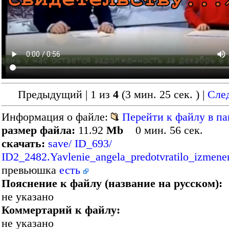
Предыдущий | 1 из
4
(3 мин. 25 сек. )
|
Сле
Информация о файле:
Перейти к файлу в па
размер файла:
11.92
Mb
0 мин. 56 сек.
скачать:
save/ ID_693/
ID2_2482.Yavlenie_angela_predotvratilo_izmene
превьюшка
есть
Пояснение к файлу (название на русском):
не указано
Коммертарий к файлу:
не указано