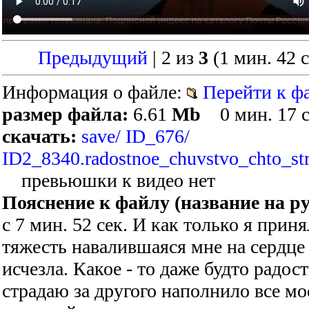
Предыдущий
| 2 из
3
(1 мин. 42 с
Информация о файле:
Перейти к фа
размер файла:
6.61
Mb
0 мин. 17 
скачать:
save/ ID_676/
ID2_8340.radostnoe_chuvstvo_chto_s
превьюшки к видео нет
Пояснение к файлу (название на ру
с 7 мин. 52 сек. И как только я прин
тяжесть навалившаяся мне на сердце 
исчезла. Какое - то даже будто радост
страдаю за другого наполнило все мо