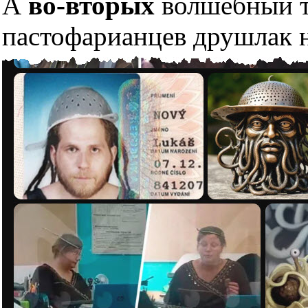
А
во-вторых
волшебный тр
пастофарианцев друшлак н