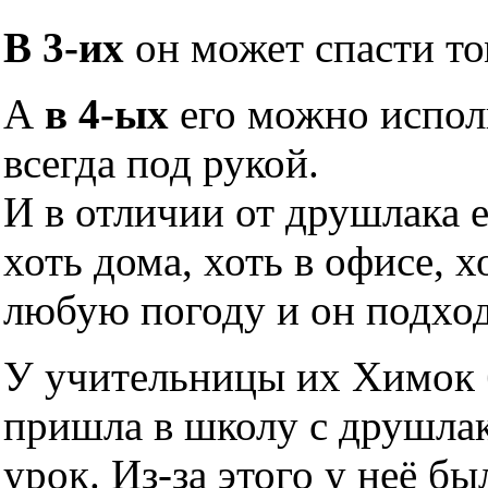
В 3-их
он может спасти то
А
в 4-ых
его можно исполь
всегда под рукой.
И в отличии от друшлака 
хоть дома, хоть в офисе, х
любую погоду и он подхо
У учительницы их Химок б
пришла в школу с друшлако
урок. Из-за этого у неё б