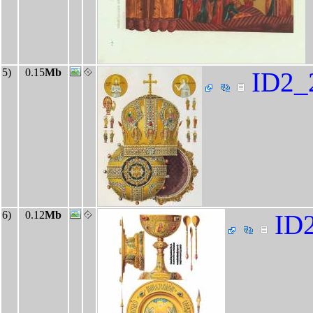
5)
0.15
Mb
ID2_
6)
0.12
Mb
ID2