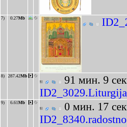
7)
0.27
Mb
ID2_
8)
287.42
Mb
91 мин. 9 сек
ID2_3029.Liturgij
9)
6.61
Mb
0 мин. 17 сек
ID2_8340.radostn