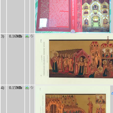
3)
0.16
Mb
4)
0.15
Mb