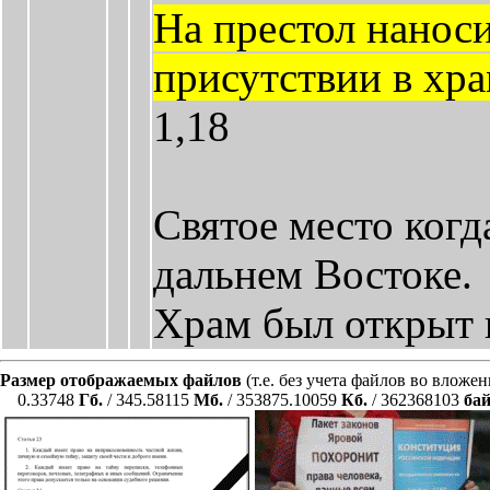
На престол наноси
присутствии в хра
1,18
Святое место когд
дальнем Востоке.
Храм был открыт в
Размер отображаемых файлов
(т.е. без учета файлов во вложе
0.33748
Гб.
/ 345.58115
Мб.
/ 353875.10059
Кб.
/ 362368103
ба