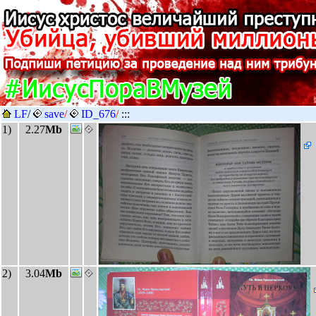
LF
/
save
/
ID_676
/
:::
1)
2.27
Mb
2)
3.04
Mb