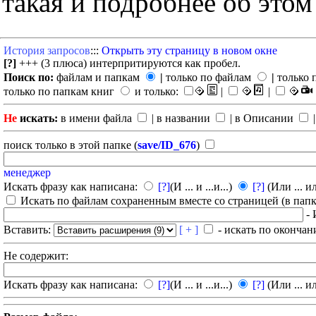
такая и подробнее об этом
История запросов
:::
Открыть эту страницу в новом окне
[?]
+++ (3 плюса) интерпритируются как пробел.
Поиск по:
файлам и папкам
|
только по файлам
|
только 
только по папкам книг
и только:
|
|
Не
искать:
в имени файла
| в названии
| в Описании
|
поиск только в этой папке (
save/ID_676
)
менеджер
Искать фразу как написана:
[?]
(И ... и ...и...)
[?]
(Или ... ил
Искать по файлам сохраненным вместе со страницей (в папка
- 
Вставить:
[ + ]
- искать по окончан
Не содержит:
Искать фразу как написана:
[?]
(И ... и ...и...)
[?]
(Или ... ил