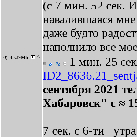
(с 7 мин. 52 сек. 
навалившаяся мне н
даже будто радост
наполнило все мое
10)
45.39
Mb
1 мин. 25 сек
ID2_8636.21_sent
сентября 2021 те
Хабаровск" с ≈ 1
7 сек. с 6-ти утр