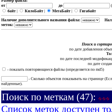
Размер файла:
от
до
(
байт
|
КилоБайт
|
МегаБайт
|
Гигабайт
Наличие дополнительного названия файла:
Нал
меток:
Поиск и сортиро
по дате добавления объе
То
по дате последней модифика
по дате созда
- показать повторяющиеся файлы (определяется по md5)
- Сколько объектов показывать на странице (Есл
найденные).
Поиск по меткам (47):
Список меток доступен то