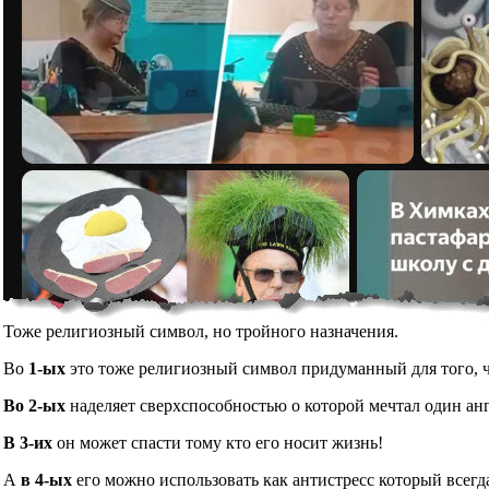
Тоже религиозный символ, но тройного назначения.
Во
1-ых
это тоже религиозный символ придуманный для того, чт
Во 2-ых
наделяет сверхспособностью о которой мечтал один ан
В 3-их
он может спасти тому кто его носит жизнь!
А
в 4-ых
его можно использовать как антистресс который всегд