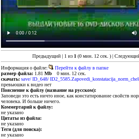
Предыдущий | 1 из
1
(0 мин. 12 сек. )
| Следующи
Информация о файле:
Перейти к файлу в папке
размер файла:
1.81
Mb
0 мин. 12 сек.
скачать:
save/ ID_648/ ID2_5585.Zapovedi_konstatacija_norm_che
превьюшки к видео нет
Пояснение к файлу (название на русском):
Заповеди это есть ничто иное, как констатирование свойств но
человека. И больше ничего.
Коммертарий к файлу:
не указано
Цитаты из файла:
не указано
Теги (для поиска):
не указано