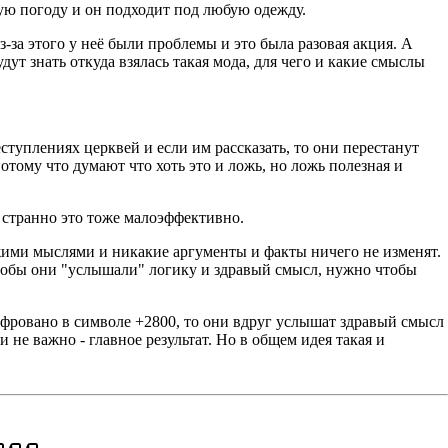
юбую погоду и он подходит под любую одежду.
-за этого у неё были проблемы и это была разовая акция. А
т знать откуда взялась такая мода, для чего и какие смыслы
еступлениях церквей и если им рассказать, то они перестанут
потому что думают что хоть это и ложь, но ложь полезная и
и странно это тоже малоэффективно.
ужими мыслями и никакие аргументы и факты ничего не изменят.
 чтобы они "услышали" логику и здравый смысл, нужно чтобы
ифровано в символе +2800, то они вдруг услышат здравый смысл
и не важно - главное результат. Но в общем идея такая и