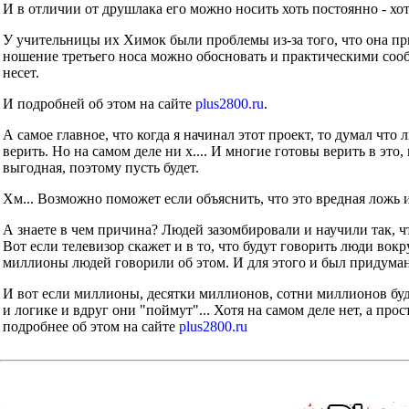
И в отличии от друшлака его можно носить хоть постоянно - хот
У учительницы их Химок были проблемы из-за того, что она при
ношение третьего носа можно обосновать и практическими сообр
несет.
И подробней об этом на сайте
plus2800.ru
.
А самое главное, что когда я начинал этот проект, то думал что
верить. Но на самом деле ни х.... И многие готовы верить в это
выгодная, поэтому пусть будет.
Хм... Возможно поможет если объяснить, что это вредная ложь 
А знаете в чем причина? Людей зазомбировали и научили так, ч
Вот если телевизор скажет и в то, что будут говорить люди во
миллионы людей говорили об этом. И для этого и был придуман
И вот если миллионы, десятки миллионов, сотни миллионов буд
и логике и вдруг они "поймут"... Хотя на самом деле нет, а прос
подробнее об этом на сайте
plus2800.ru