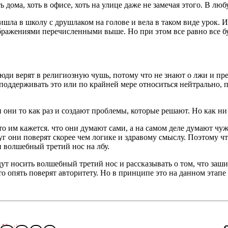
ь дома, хоть в офисе, хоть на улице даже не замечая этого. В л
шла в школу с друшлаком на голове и вела в таком виде урок. Из
ажениями перечисленными выше. Но при этом все равно все буду
 люди верят в религиозную чушь, потому что не знают о лжи и пр
, поддерживать это или по крайней мере относиться нейтрально, 
и они то как раз и создают проблемы, которые решают. Но как н
то им кажется. что они думают сами, а на самом деле думают ч
круг они поверят скорее чем логике и здравому смыслу. Поэтому
 волшебный третий нос на лбу.
ут носить волшебный третий нос и рассказывать о том, что заш
то опять поверят авторитету. Но в принципе это на данном этапе 