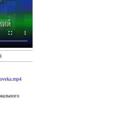
й
loveka.mp4
рмального