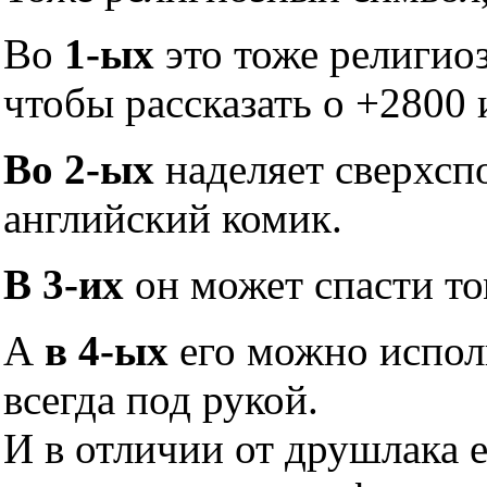
Во
1-ых
это тоже религио
чтобы рассказать о +2800 
Во 2-ых
наделяет сверхсп
английский комик.
В 3-их
он может спасти то
А
в 4-ых
его можно исполь
всегда под рукой.
И в отличии от друшлака 