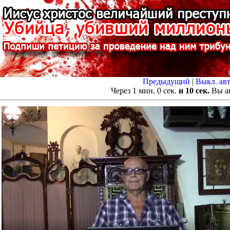
Предыдущий
|
Выкл. ав
Через
1
мин.
0
сек.
и 10 сек.
Вы ав