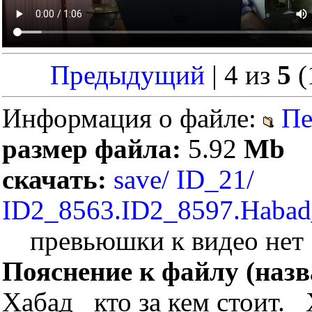
Предыдущий
| 4 из
5
(
Информация о файле:
Пе
размер файла:
5.92
Mb
1
скачать:
save/ ID_21/
ID2_8563.ID2_8597.Habad
превьюшки к видео нет
Пояснение к файлу (назв
Хабад_ кто за кем стоит.